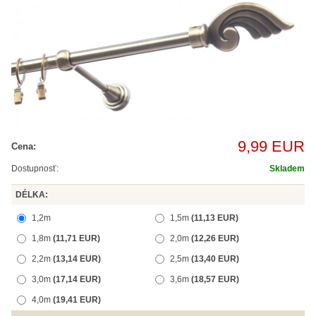
9,99 EUR
Cena:
Dostupnosť:
Skladem
DÉLKA:
1,2m
1,5m
(11,13 EUR)
1,8m
(11,71 EUR)
2,0m
(12,26 EUR)
2,2m
(13,14 EUR)
2,5m
(13,40 EUR)
3,0m
(17,14 EUR)
3,6m
(18,57 EUR)
4,0m
(19,41 EUR)