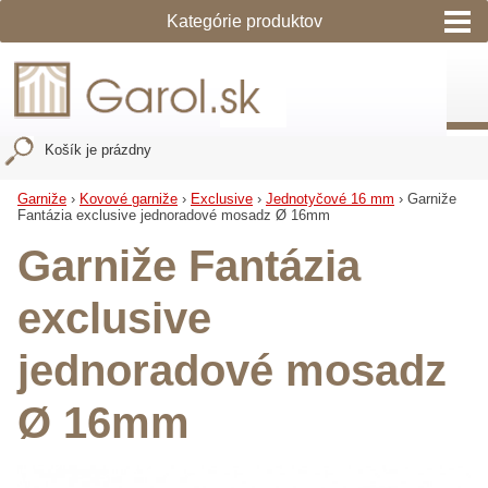
Garol - predaj garníž a roliet na okná
Košík je prázdny
Garniže
›
Kovové garniže
›
Exclusive
›
Jednotyčové 16 mm
›
Garniže
Fantázia exclusive jednoradové mosadz Ø 16mm
Garniže Fantázia
exclusive
jednoradové mosadz
Ø 16mm