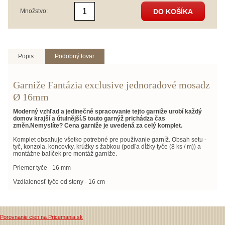
DO KOŠÍKA
Množstvo:
Popis
Podobný tovar
Garniže Fantázia exclusive jednoradové mosadz
Ø 16mm
Moderný vzhľad a jedinečné spracovanie tejto garniže urobí každý
domov krajší a útulnější.S touto garnýž prichádza čas
změn.Nemyslíte? Cena garniže je uvedená za celý komplet.
Komplet obsahuje všetko potrebné pre používanie garníž. Obsah setu -
tyč, konzola, koncovky, krúžky s žabkou (podľa dĺžky tyče (8 ks / m)) a
montážne balíček pre montáž garniže.
Priemer tyče - 16 mm
Vzdialenosť tyče od steny - 16 cm
Porovnanie cien na Pricemania.sk