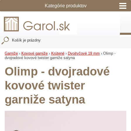
Garol - predaj garníž a roliet na okná
Košík je prázdny
Garniže
›
Kovové garniže
›
Krútené
›
Dvojtyčové 19 mm
›
Olimp -
dvojradové kovové twister garniže satyna
Olimp - dvojradové
kovové twister
garniže satyna