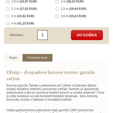
1,8 m
(24,97 EUR)
2 m
(26,03 EUR)
2,2 m
(27,02 EUR)
2,5 m
(29,04 EUR)
3 m
(32,82 EUR)
3,6 m
(39,23 EUR)
4 m
(41,25 EUR)
DO KOŠÍKA
Množstvo:
Popis
Podobný tovar
Olimp - dvojradové kovové twister garniže
satyna
Kovové garniže Twister s priemerom tyčí 19mm a krúteným štýlom
dodajú každému interiéru exclusivne vzhľad. Garniže sú galvanicky
pokovované a tým je zaručený kvalitný povrch a vysoká odolnosť. Cena
je vždy uvedená za celý komplet! Komplet obsahuje - tyče, konzoly,
koncovky, krúžky s žabkami a montážne balíček.
Vďaka galvanickému pokovanie majú garniže 100% povrch bez