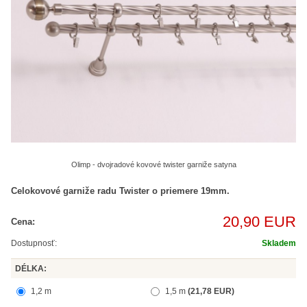
Olimp - dvojradové kovové twister garniže satyna
Celokovové garniže radu Twister o priemere 19mm.
20,90 EUR
Cena:
Dostupnosť:
Skladem
DÉLKA:
1,2 m
1,5 m
(21,78 EUR)